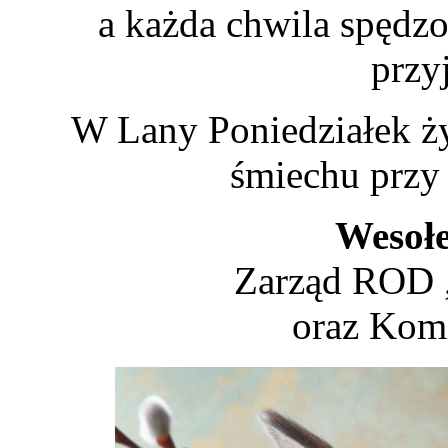
a każda chwila spędz
przy
W Lany Poniedziałek ż
śmiechu przy
Wesołe
Zarząd ROD 
oraz Komi