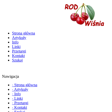
Strona główna
Artykuły
Info
Linki
Przetargi
Kontakt
Szukaj
Nawigacja
·
Strona główna
·
Artykuły
·
Info
·
Linki
·
Przetargi
·
Kontakt
·
Szukaj