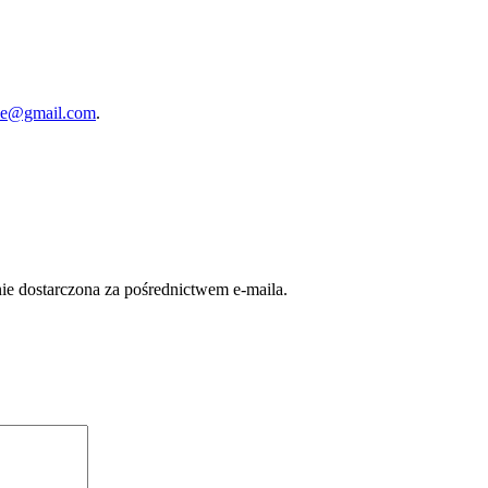
rze@gmail.com
.
nie dostarczona za pośrednictwem e-maila.