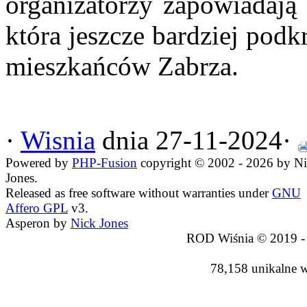
organizatorzy zapowiadają 
która jeszcze bardziej pod
mieszkańców Zabrza.
Sekretarz ROD Wiśnia w Zabrz
u -
Stanisł
·
Wisnia
dnia 27-11-2024·
Powered by
PHP-Fusion
copyright © 2002 - 2026 by N
Jones.
Released as free software without warranties under
GNU
Affero GPL
v3.
Asperon by
Nick Jones
ROD Wiśnia © 2019 -
78,158 unikalne 